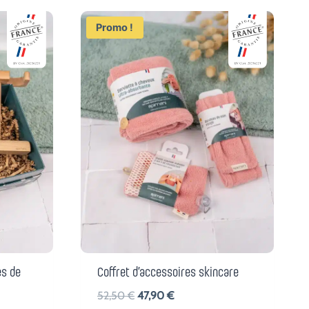
Promo !
es de
Coffret d’accessoires skincare
Le
Le
52,50
€
47,90
€