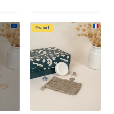
prix
prix
initial
actuel
était :
est :
52,50 €.
47,90 €.
Promo !