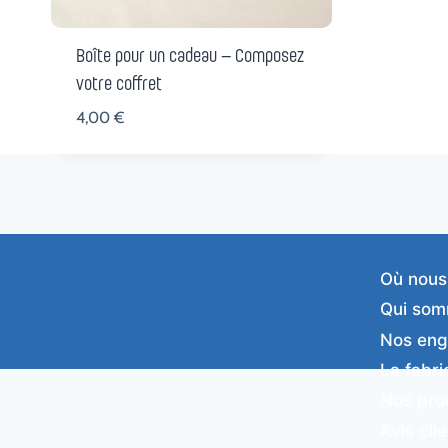
Boîte pour un cadeau – Composez
votre coffret
4,00
€
Où nous
Qui som
Nos en
La fabri
Nos pro
Avis cli