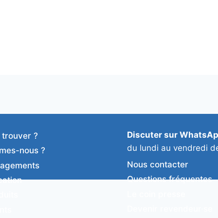
Discuter sur WhatsA
 trouver ?
du lundi au vendredi d
mes-nous ?
Nous contacter
gagements
Questions fréquentes
cation
Le coin presse
duits
Devenir revendeur·se
ents