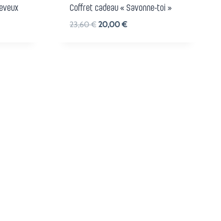
heveux
Coffret cadeau « Savonne-toi »
Le
Le
23,60
€
20,00
€
prix
prix
initial
actuel
était :
est :
23,60 €.
20,00 €.