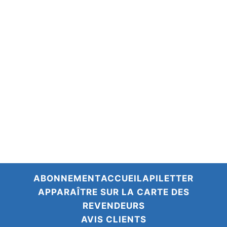
Discuter sur WhatsApp avec Emma
du lundi au vendredi de 8h à 15h
Nous contacter
Questions fréquentes
Le coin presse
Devenir revendeur·se
Recrutement
Sementis – notre activité industrielle
ABONNEMENT
ACCUEIL
APILETTER
APPARAÎTRE SUR LA CARTE DES
REVENDEURS
AVIS CLIENTS