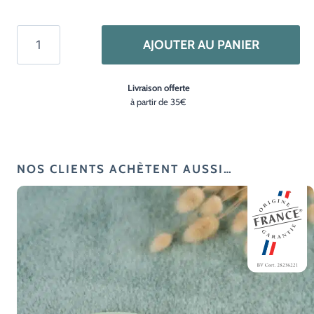
quantité
AJOUTER AU PANIER
de
Coffret
Livraison offerte
barbe
à partir de 35€
–
accessoires
de
rasage
NOS CLIENTS ACHÈTENT AUSSI…