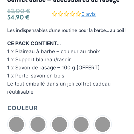
Coffret barbe – accessoires de rasage
Le
62,00
€
0
avis
Le
prix
54,90
€
prix
initial
actuel
était :
Les indispensables d’une routine pour la barbe… au poil !
est :
62,00 €.
54,90 €.
CE PACK CONTIENT…
1 x Blaireau à barbe – couleur au choix
1 x Support blaireau/rasoir
1 x Savon de rasage – 100 g [OFFERT]
1 x Porte-savon en bois
Le tout emballé dans un joli coffret cadeau
réutilisable
COULEUR