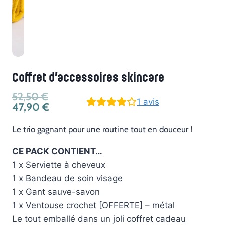
Coffret d’accessoires skincare
Le
52,50
€
1
avis
prix
Le
47,90
€
initial
prix
était :
actuel
Le trio gagnant pour une routine tout en douceur !
52,50 €.
est :
47,90 €.
CE PACK CONTIENT…
1 x Serviette à cheveux
1 x Bandeau de soin visage
1 x Gant sauve-savon
1 x Ventouse crochet [OFFERTE] – métal
Le tout emballé dans un joli coffret cadeau