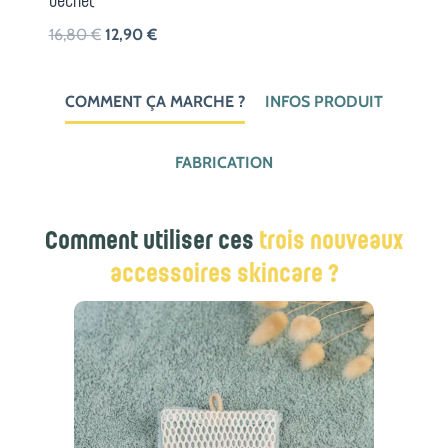
déchet
Le
Le
16,80
€
12,90
€
prix
prix
initial
actuel
COMMENT ÇA MARCHE ?
INFOS PRODUIT
était :
est :
16,80 €.
12,90 €.
FABRICATION
Comment utiliser ces
trois nouveaux
accessoires skincare ?