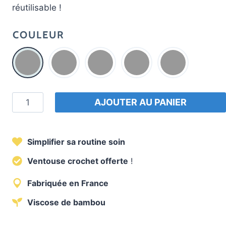
réutilisable !
COULEUR
quantité
AJOUTER AU PANIER
de
Coffret
d'accessoires
Simplifier sa routine soin
skincare
Ventouse crochet offerte
!
Fabriquée en France
Viscose de bambou