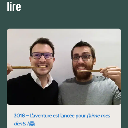
lire
2018 – L’aventure est lancée pour
J’aime mes
dents !
🤗