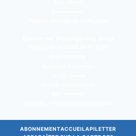
Avis clients
Communauté
Cadeau d’entreprise écologique
Discuter sur WhatsApp avec Emma
du lundi au vendredi de 8h à 15h
Nous contacter
Questions fréquentes
Le coin presse
Devenir revendeur·se
Recrutement
Sementis – notre activité industrielle
ABONNEMENT
ACCUEIL
APILETTER