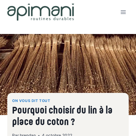
Aller
au
contenu
ON VOUS DIT TOUT
Pourquoi choisir du lin à la
place du coton ?
Par
brendan
4 octobre 2022