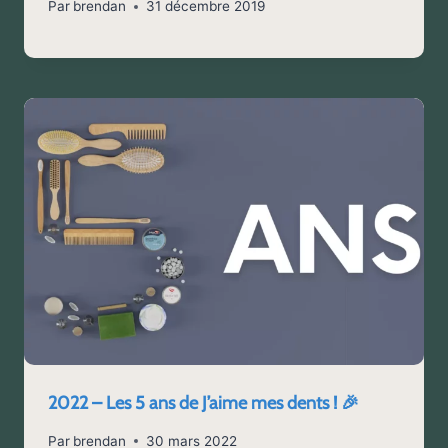
Par
brendan
31 décembre 2019
2022 – Les 5 ans de J’aime mes dents ! 🎉
Par
brendan
30 mars 2022