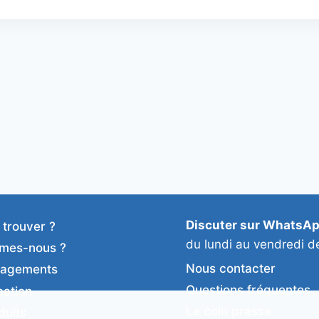
Discuter sur WhatsA
 trouver ?
du lundi au vendredi d
mes-nous ?
Nous contacter
gagements
Questions fréquentes
cation
Le coin presse
duits