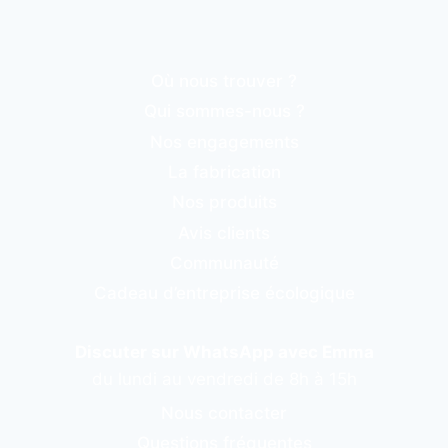
Où nous trouver ?
Qui sommes-nous ?
Nos engagements
La fabrication
Nos produits
Avis clients
Communauté
Cadeau d’entreprise écologique
Discuter sur WhatsApp avec Emma
du lundi au vendredi de 8h à 15h
Nous contacter
Questions fréquentes