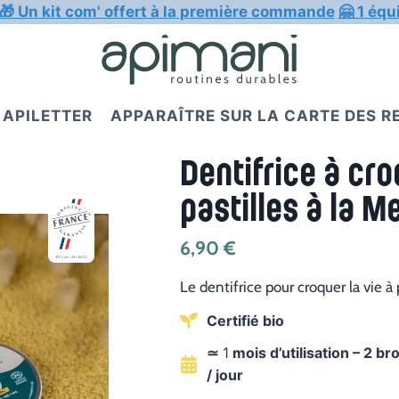
🎁 Un kit com' offert à la première commande
🤗 1 équ
APILETTER
APPARAÎTRE SUR LA CARTE DES 
Dentifrice à cro
pastilles à la M
6,90
€
Le dentifrice pour croquer la vie à
Certifié bio
≃
1
mois d’utilisation – 2 b
/ jour