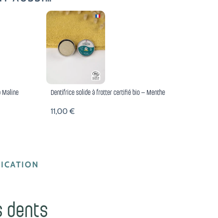
a Maline
Dentifrice solide à frotter certifié bio – Menthe
11,00
€
ICATION
s dents