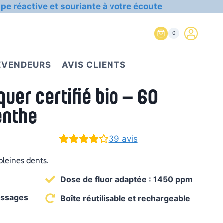
ipe réactive et souriante à votre écoute
0
REVENDEURS
AVIS CLIENTS
quer certifié bio – 60
enthe
39
avis
 pleines dents.
Dose de fluor adaptée : 1450 ppm
rossages
Boîte réutilisable et rechargeable