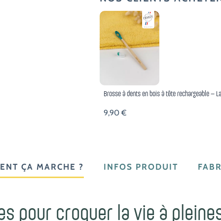
la
Menthe
Brosse à dents en bois à tête rechargeable – L
9,90
€
ENT ÇA MARCHE ?
INFOS PRODUIT
FABR
es pour croquer la vie à pleine