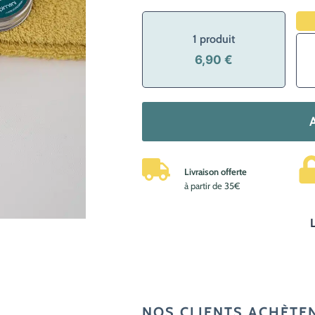
1 produit
6,90 €
quantité
de
Dentifrice
à
Livraison offerte
croquer
à partir de 35€
certifié
bio
–
60
pastilles
à
NOS CLIENTS ACHÈTE