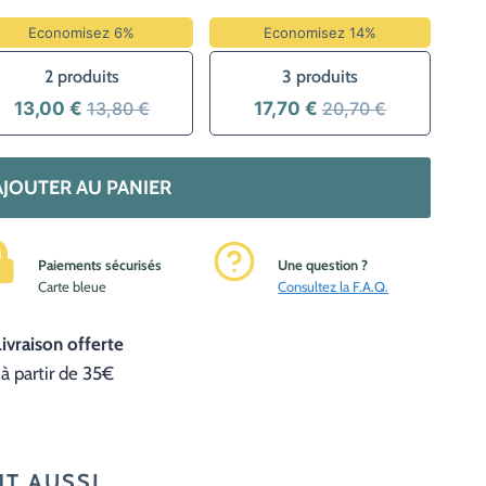
Economisez 6%
Economisez 14%
2 produits
3 produits
13,00 €
13,80 €
17,70 €
20,70 €
AJOUTER AU PANIER
Paiements sécurisés
Une question ?
C
arte bleue
Consultez la F.A.Q.
Livraison offerte
à partir de 35€
NT AUSSI…