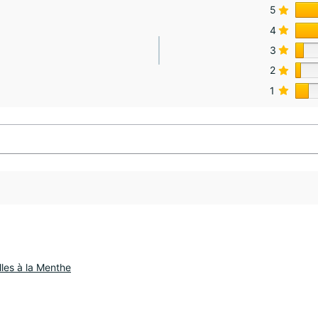
5
4
3
2
1
illes à la Menthe