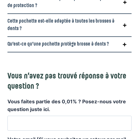
Pourquoi protéger votre brosse à dents ?
Quelles sont les matières qui composent notre pochette
brosse à
de protection ?
dents en bois
Cette pochette est-elle adaptée à toutes les brosses à
petites têtes interchangeables dédiées à la
dents ?
Maline
Qu’est-ce qu’une pochette protège brosse à dents ?
oui
pastilles à croquer
Vous n’avez pas trouvé réponse à votre
question ?
Vous faites partie des 0,01% ? Posez-nous votre
question juste ici.