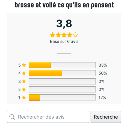
brosse et voilà ce qu’ils en pensent
3,8
Basé sur 6 avis
5
33%
4
50%
3
0%
2
0%
1
17%
Recherche