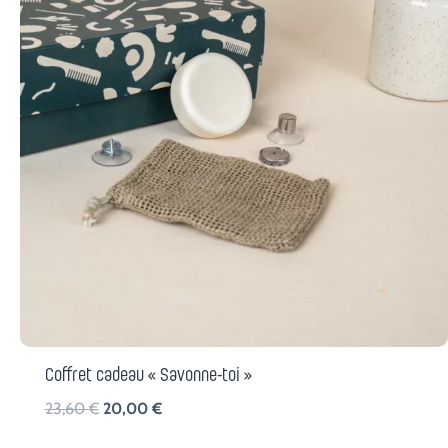
Coffret cadeau « Savonne-toi »
L
L
23,60
€
20,00
€
e
e