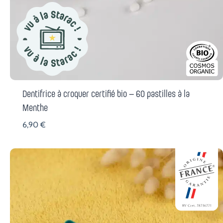
t
1
5
:
,
1
7
8
0
,
6
€
0
.
Dentifrice à croquer certifié bio – 60 pastilles à la
Menthe
€
6,90
€
.