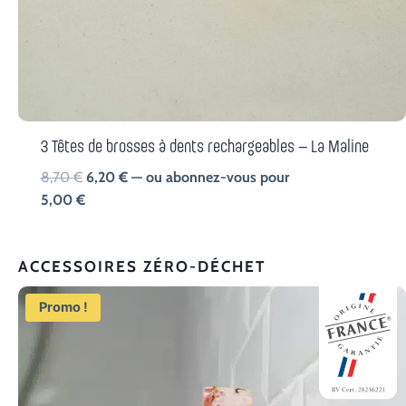
3 Têtes de brosses à dents rechargeables – La Maline
L
L
8,70
€
6,20
€
—
ou abonnez-vous pour
e
e
5,00
€
p
p
r
r
ACCESSOIRES ZÉRO-DÉCHET
i
i
x
x
Promo !
i
a
n
c
i
t
t
u
i
e