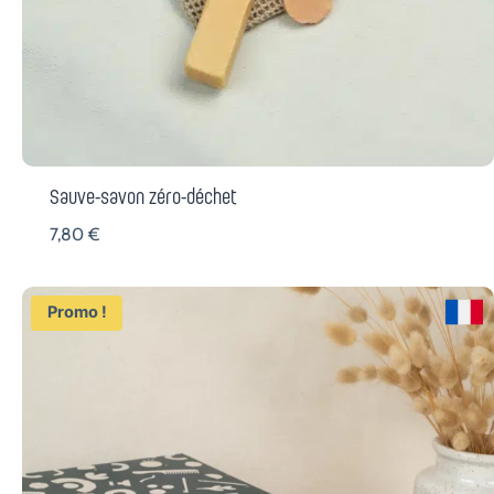
,
:
9
7
0
,
9
€
0
.
Sauve-savon zéro-déchet
€
7,80
€
.
Promo !