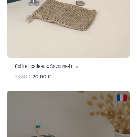
Coffret cadeau « Savonne-toi »
Le
Le
23,60
€
20,00
€
prix
prix
initial
actuel
était :
est :
23,60 €.
20,00 €.