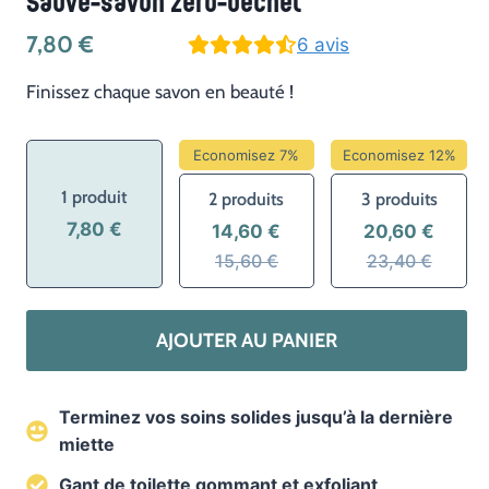
Sauve-savon zéro-déchet
7,80
€
6
avis
Finissez chaque savon en beauté !
Economisez 7%
Economisez 12%
1 produit
2 produits
3 produits
7,80 €
14,60 €
20,60 €
15,60 €
23,40 €
quantité
AJOUTER AU PANIER
de
Sauve-
savon
Terminez vos soins solides jusqu’à la dernière
zéro-
miette
déchet
Gant de toilette gommant et exfoliant