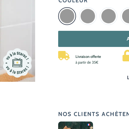
COULEUR
quantité
de
Porte
Livraison offerte
brosse
à partir de 35€
à
dents
ventouse
–
Clips
NOS CLIENTS ACHÈTE