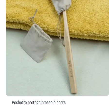
mini
Maline
Pochette protège brosse à dents