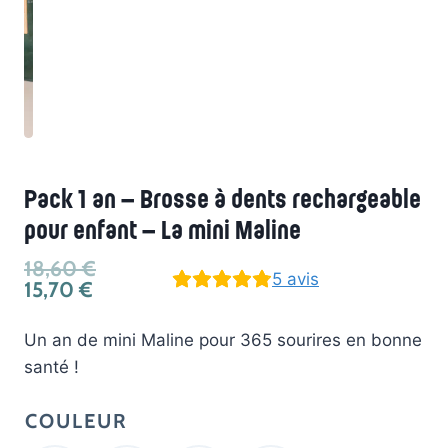
Pack 1 an – Brosse à dents rechargeable
pour enfant – La mini Maline
Le
18,60
€
5
avis
Le
prix
15,70
€
prix
initial
actuel
était :
Un an de mini Maline pour 365 sourires en bonne
est :
18,60 €.
santé !
15,70 €.
COULEUR