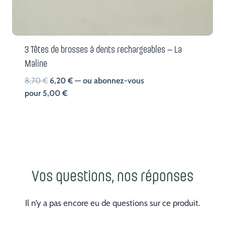
3 Têtes de brosses à dents rechargeables – La
Maline
Le
Le
8,70
€
6,20
€
—
ou abonnez-vous
prix
prix
pour
5,00
€
initial
actuel
était :
est :
8,70 €.
6,20 €.
Vos questions, nos réponses
Il n’y a pas encore eu de questions sur ce produit.