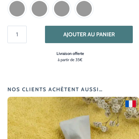
quantité
AJOUTER AU PANIER
de
Pack
Livraison offerte
1
à partir de 35€
an
–
Brosse
à
NOS CLIENTS ACHÈTENT AUSSI…
dents
rechargeable
pour
enfant
–
La