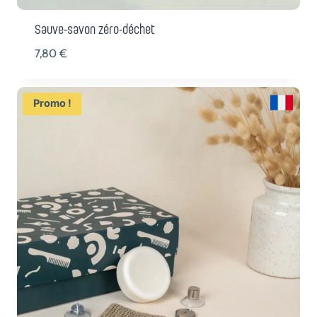
Sauve-savon zéro-déchet
7,80
€
Promo !