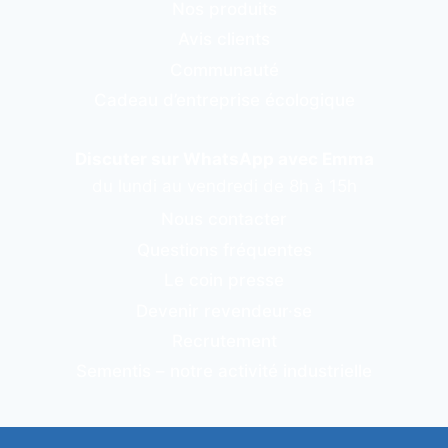
Nos produits
Avis clients
Communauté
Cadeau d’entreprise écologique
Discuter sur WhatsApp avec Emma
du lundi au vendredi de 8h à 15h
Nous contacter
Questions fréquentes
Le coin presse
Devenir revendeur·se
Recrutement
Sementis – notre activité industrielle