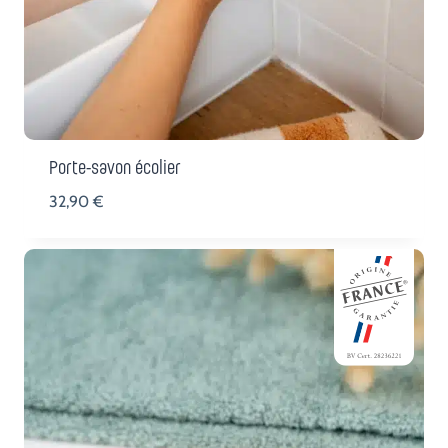
Porte-savon écolier
32,90
€