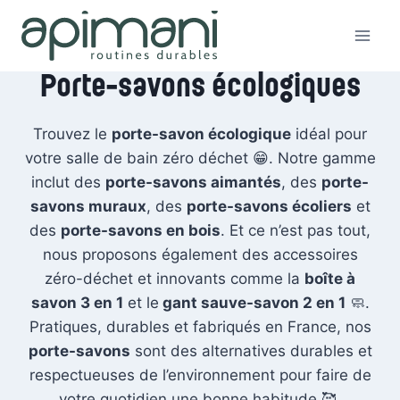
Aller
au
contenu
Porte-savons écologiques
Trouvez le
porte-savon écologique
idéal pour
votre salle de bain zéro déchet 😁. Notre gamme
inclut des
porte-savons aimantés
, des
porte-
savons muraux
, des
porte-savons écoliers
et
des
porte-savons en bois
. Et ce n’est pas tout,
nous proposons également des accessoires
zéro-déchet et innovants comme la
boîte à
savon 3 en 1
et le
gant sauve-savon 2 en 1
🧼.
Pratiques, durables et fabriqués en France, nos
porte-savons
sont des alternatives durables et
respectueuses de l’environnement pour faire de
votre quotidien une bonne habitude 🥰.