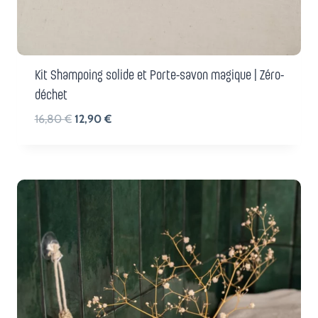
Kit Shampoing solide et Porte-savon magique | Zéro-
déchet
Le
Le
16,80
€
12,90
€
prix
prix
initial
actuel
était :
est :
16,80 €.
12,90 €.