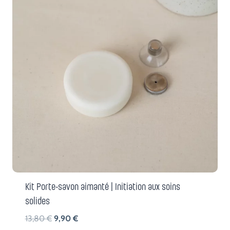
Kit Porte-savon aimanté | Initiation aux soins
solides
Le
Le
13,80
€
9,90
€