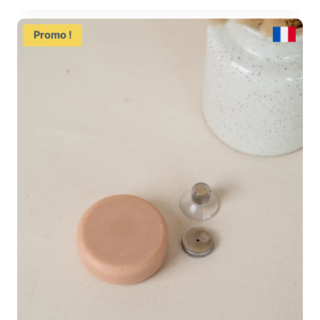
prix
prix
initial
actuel
Promo !
était :
est :
13,80 €.
9,90 €.