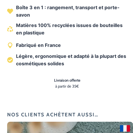
Boîte
Boîte 3 en 1 : rangement, transport et porte-
à
savon
savon
3
Matières 100% recyclées issues de bouteilles
en plastique
en
1
Fabriqué en France
–
Légère, ergonomique et adapté à la plupart des
100%
cosmétiques solides
recyclée
Livraison offerte
à partir de 35€
NOS CLIENTS ACHÈTENT AUSSI…