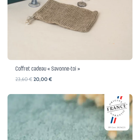
Coffret cadeau « Savonne-toi »
Le
Le
23,60
€
20,00
€
prix
prix
initial
actuel
était :
est :
23,60 €.
20,00 €.