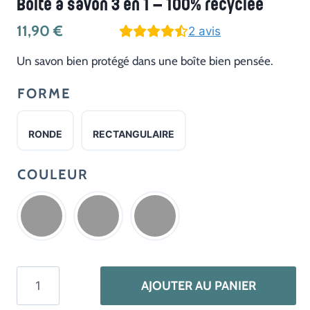
Boîte à savon 3 en 1 – 100% recyclée
11,90
€
2
avis
Un savon bien protégé dans une boîte bien pensée.
FORME
RONDE
RECTANGULAIRE
COULEUR
quantité
AJOUTER AU PANIER
de