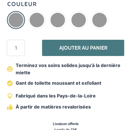
COULEUR
quantité
AJOUTER AU PANIER
de
Gant
Terminez vos soins solides jusqu’à la dernière
sauve-
miette
savon
2
Gant de toilette moussant et exfoliant
en
Fabriqué dans les Pays-de-la-Loire
1
–
À partir de matières revalorisées
matières
revalorisées
Livraison offerte
à partir de 35€