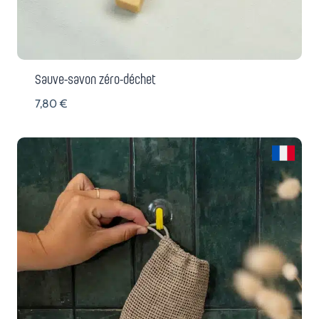
Sauve-savon zéro-déchet
7,80
€