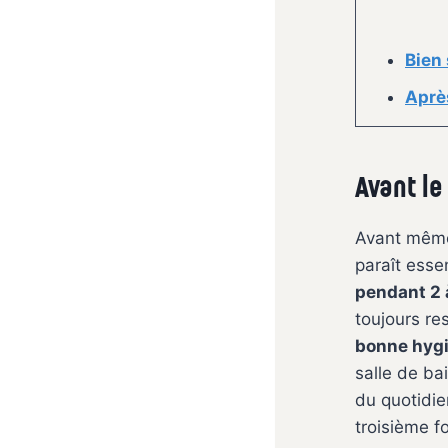
Bien 
Aprè
Avant l
Avant même
paraît essen
pendant 2 
toujours re
bonne hygi
salle de ba
du quotidie
troisième f