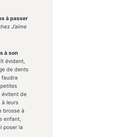
ps à passer
 chez
J’aime
és à son
ît évident,
age de dents
l faudra
 petites
 évitent de
s
à leurs
le brosse à
e enfant,
i poser la