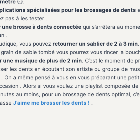
omètre
⏱.
plications spécialisées pour les brossages de dents
e
ez pas à les tester .
er une brosse à dents connectée
qui s’arrêtera au mome
n .
ludique, vous pouvez
retourner un sablier de 2 à 3 min
 grain de sable tombé vous pourrez vous rincer la bouc
r une musique de plus de 2 min
. C’est le moment de pr
ser les dents en écoutant son artiste ou groupe de mu
 . On a même pensé à vous en vous préparant une petite
occasion . Alors si vous voulez une playlist composée d
nutes au moins, pour un brossage de dents optimal, c’es
passe
J’aime me brosser les dents !
.