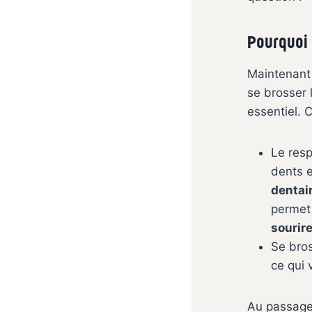
Pourquoi 
Maintenant 
se brosser 
essentiel. C’
Le resp
dents e
dentai
permet 
sourir
Se bros
ce qui
Au passage