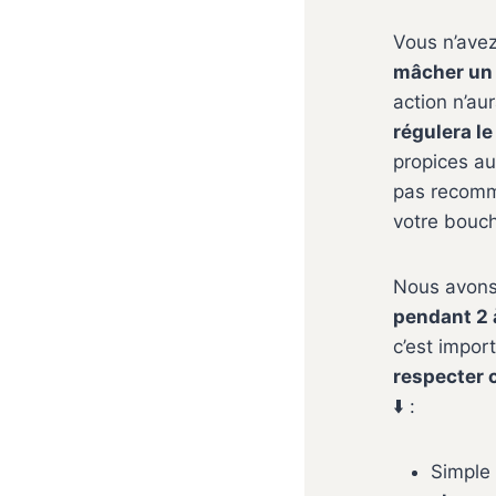
Vous n’avez
mâcher un
action n’au
régulera l
propices au
pas recomma
votre bouc
Nous avons
pendant 2 
c’est impor
respecter 
⬇️ :
Simple 