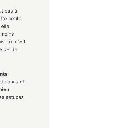
ut pas à
tte petite
elle
n moins
squ’il n’est
le pH de
ents
et pourtant
bien
ues astuces