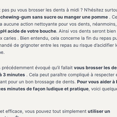
 pas pu vous brosser les dents à midi ? N’hésitez surto
 chewing-gum sans sucre ou manger une pomme
. Ce
ra aucune action nettoyante pour vos dents, néanmoins, 
e pH acide de votre bouche
. Ainsi vos dents seront bie
x caries . Bien entendu, cela concerne la fin du repas pui
ndé de grignoter entre les repas au risque d’acidifier 
he.
 précédemment évoqué qu’il fallait
vous brosser les d
à 3 minutes
. Cela peut paraître compliqué à respecter 
tant pour un bon brossage de dents.
Pour vous aider à 
ces minutes de façon ludique et pratique
, voici quelq
et efficace, vous pouvez tout simplement
utiliser un