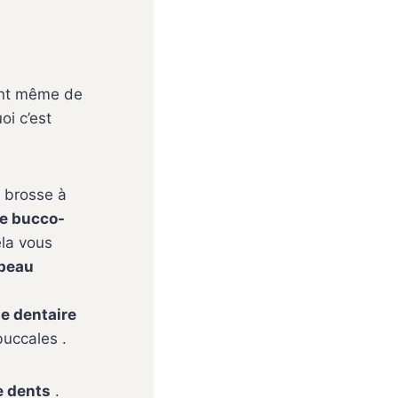
vant même de
oi c’est
e brosse à
ne bucco-
ela vous
 beau
que dentaire
buccales .
e dents
.