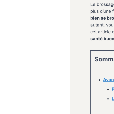
Le brossage
plus d’une f
bien se br
autant, vo
cet article
santé bucc
Somma
Avan
P
L