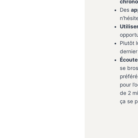
chron
Des
ap
n’hésit
Utilis
opportu
Plutôt 
dernier
Écoute
se bros
préféré
pour l’
de 2 mi
ça se 