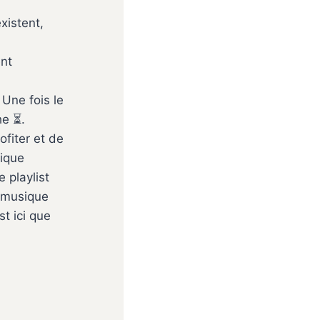
xistent,
nt
. Une fois le
he ⏳.
ofiter et de
sique
 playlist
e musique
t ici que