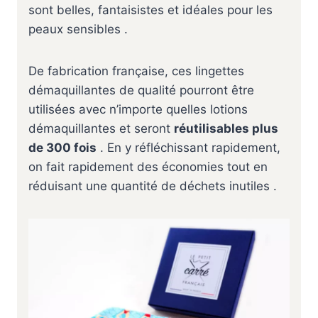
sont belles, fantaisistes et idéales pour les
t
t
peaux sensibles .
a
i
:
t
9
De fabrication française, ces lingettes
,
démaquillantes de qualité pourront être
:
9
utilisées avec n’importe quelles lotions
1
0
démaquillantes et seront
réutilisables plus
3
de 300 fois
. En y réfléchissant rapidement,
,
€
on fait rapidement des économies tout en
8
.
réduisant une quantité de déchets inutiles .
0
€
.