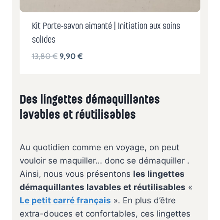
Kit Porte-savon aimanté | Initiation aux soins
solides
L
L
13,80
€
9,90
€
e
e
p
p
r
r
Des lingettes démaquillantes
i
i
lavables et réutilisables
x
x
i
a
n
c
Au quotidien comme en voyage, on peut
i
t
vouloir se maquiller… donc se démaquiller .
t
u
Ainsi, nous vous présentons
les lingettes
i
e
démaquillantes lavables et réutilisables
«
a
l
Le petit carré français
». En plus d’être
l
e
extra-douces et confortables, ces lingettes
é
s