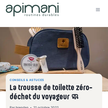
Aller
au
contenu
CONSEILS & ASTUCES
La trousse de toilette zéro-
déchet du voyageur 🧼
Par
brendan
21 octobre 2022