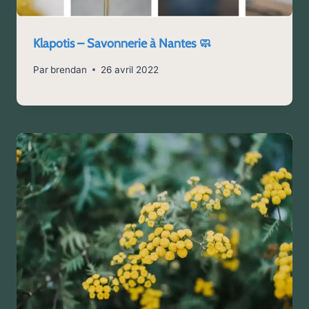
Klapotis – Savonnerie à Nantes 🧼
Par
brendan
26 avril 2022