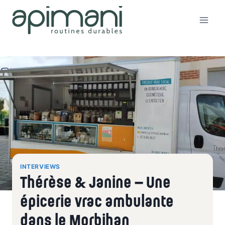
Aller
au
contenu
INTERVIEWS
Thérèse & Janine – Une
épicerie vrac ambulante
dans le Morbihan