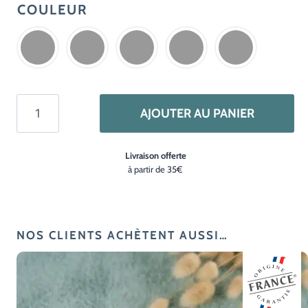
COULEUR
quantité
AJOUTER AU PANIER
de
Blaireau
Livraison offerte
de
à partir de 35€
rasage
–
Bois
de
NOS CLIENTS ACHÈTENT AUSSI…
hêtre
français