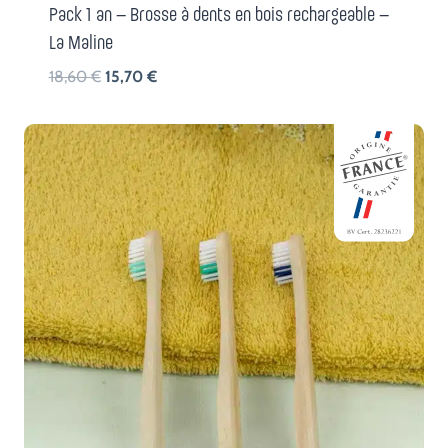
Pack 1 an – Brosse à dents en bois rechargeable –
La Maline
Le
Le
18,60
€
15,70
€
prix
prix
initial
actuel
était :
est :
18,60 €.
15,70 €.