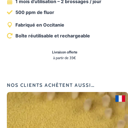
1 mois d’utilisation – 2 brossages / jour
certifié
bio
500 ppm de fluor
–
Fabriqué en Occitanie
60
pastilles
Boîte réutilisable et rechargeable
à
la
Livraison offerte
Fraise
à partir de 35€
–
Enfant
NOS CLIENTS ACHÈTENT AUSSI…