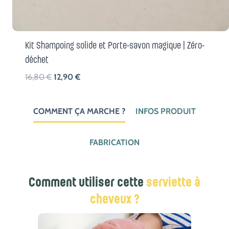
Kit Shampoing solide et Porte-savon magique | Zéro-
déchet
Le
Le
16,80
€
12,90
€
prix
prix
initial
actuel
COMMENT ÇA MARCHE ?
INFOS PRODUIT
était :
est :
16,80 €.
12,90 €.
FABRICATION
Comment utiliser cette
serviette à
cheveux ?