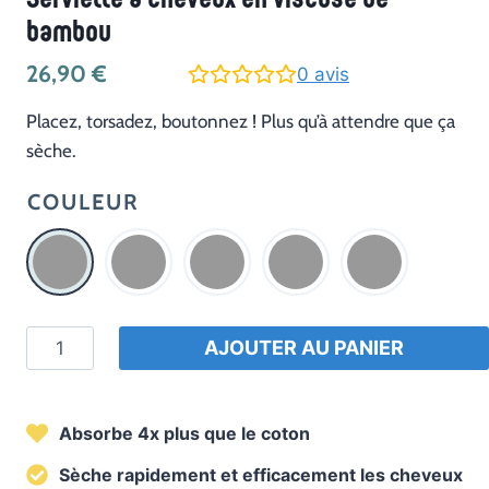
Serviette à cheveux en viscose de
bambou
26,90
€
0
avis
Placez, torsadez, boutonnez ! Plus qu’à attendre que ça
sèche.
COULEUR
quantité
AJOUTER AU PANIER
de
Serviette
à
Absorbe 4x plus que le coton
cheveux
Sèche rapidement et efficacement les cheveux
en