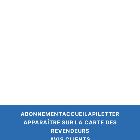
Cadeau d’entreprise écologique
Discuter sur WhatsApp avec Emma
du lundi au vendredi de 8h à 15h
Nous contacter
Questions fréquentes
Le coin presse
Devenir revendeur·se
Recrutement
Sementis – notre activité industrielle
ABONNEMENT
ACCUEIL
APILETTER
APPARAÎTRE SUR LA CARTE DES
REVENDEURS
AVIS CLIENTS