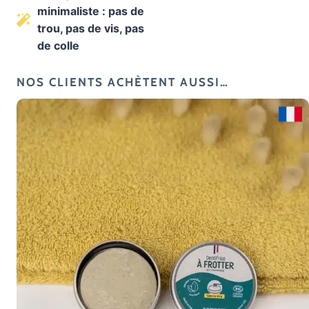
minimaliste : pas de
bain
trou, pas de vis, pas
–
de colle
Support
mural
NOS CLIENTS ACHÈTENT AUSSI…