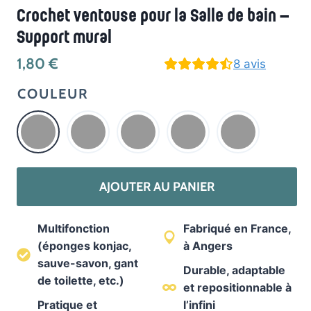
Crochet ventouse pour la Salle de bain –
Support mural
1,80
€
8
avis
COULEUR
quantité
AJOUTER AU PANIER
de
Crochet
Multifonction
Fabriqué en France,
ventouse
(éponges konjac,
à Angers
pour
sauve-savon, gant
la
Durable, adaptable
de toilette
, etc.)
et
repositionnable à
Salle
Pratique et
l’infini
de