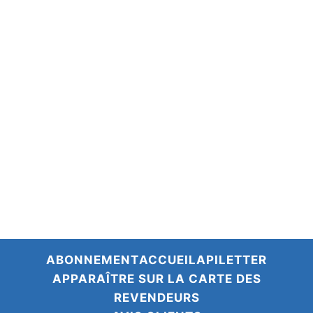
Cadeau d’entreprise écologique
Discuter sur WhatsApp avec Emma
du lundi au vendredi de 8h à 15h
Nous contacter
Questions fréquentes
Le coin presse
Devenir revendeur·se
Recrutement
Sementis – notre activité industrielle
ABONNEMENT
ACCUEIL
APILETTER
APPARAÎTRE SUR LA CARTE DES
REVENDEURS