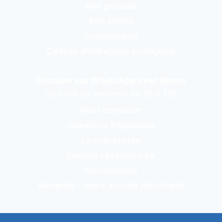
Nos produits
Avis clients
Communauté
Cadeau d’entreprise écologique
Discuter sur WhatsApp avec Emma
du lundi au vendredi de 8h à 15h
Nous contacter
Questions fréquentes
Le coin presse
Devenir revendeur·se
Recrutement
Sementis – notre activité industrielle