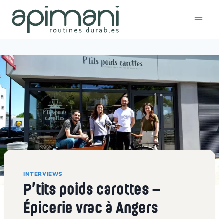
Aller
au
contenu
INTERVIEWS
P’tits poids carottes –
Épicerie vrac à Angers