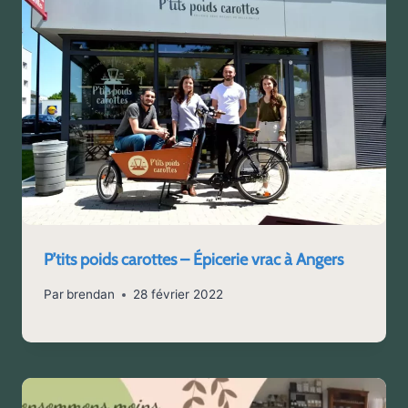
P’tits poids carottes – Épicerie vrac à Angers
Par
brendan
28 février 2022