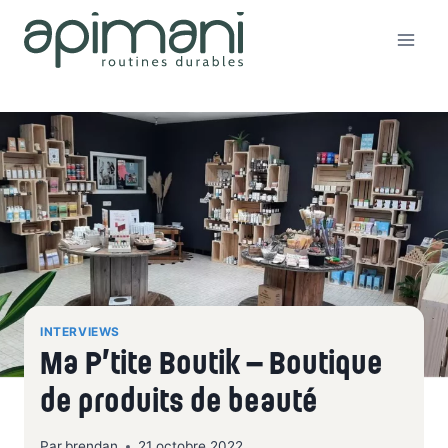
Aller
au
contenu
INTERVIEWS
Ma P’tite Boutik – Boutique
de produits de beauté
Par
brendan
21 octobre 2022