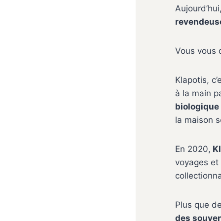
Aujourd’hui
revendeus
Vous vous d
Klapotis, c’
à la main pa
biologique
la maison s
En 2020,
Kl
voyages et 
collectionn
Plus que de
des souven