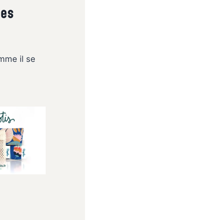
des
omme il se