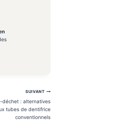
en
 des
SUIVANT
-déchet : alternatives
ux tubes de dentifrice
conventionnels