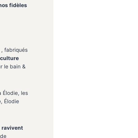
nos fidèles
, fabriqués
iculture
 le bain &
 Élodie, les
, Élodie
i
ravivent
 de