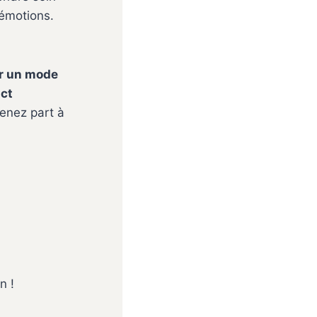
’émotions.
r un mode
act
enez part à
n !