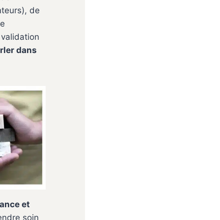
teurs), de
de
validation
erler dans
ance et
endre soin