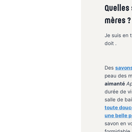
Quelles 
mères ?
Je suis en 
doit .
Des
savons
peau des m
aimanté
Ap
durée de vi
salle de ba
toute douc
une belle 
savon en vo
formidable 