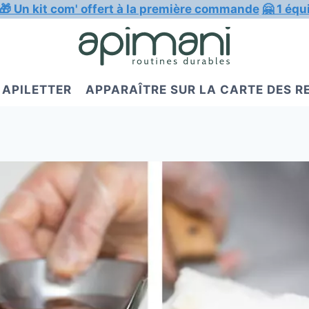
🎁 Un kit com' offert à la première commande
🤗 1 équ
APILETTER
APPARAÎTRE SUR LA CARTE DES 