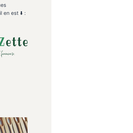
ues
en est ⬇️ :