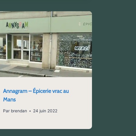
Annagram – Épicerie vrac au
Mans
Par
brendan
24 juin 2022