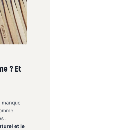
ne ? Et
je manque
 comme
s .
turel et le