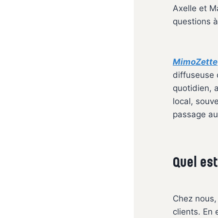
Axelle et M
questions 
MimoZette
diffuseuse 
quotidien, a
local, souv
passage au
Quel es
Chez nous,
clients. En