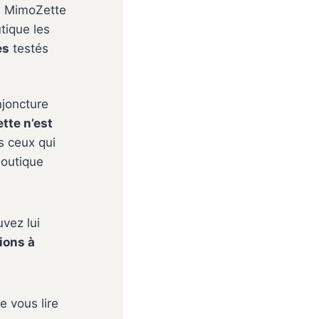
dé MimoZette
tique les
es
testés
njoncture
tte n’est
s ceux qui
boutique
vez lui
ions à
 vous lire