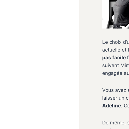
Le choix d’
actuelle e
pas facile
suivent Mim
engagée aut
Vous avez a
laisser un
Adeline
. C
De même, si