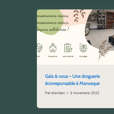
Gaïa & nous – Une droguerie
écoresponsable à Manosque
Par
brendan
3 novembre 2022