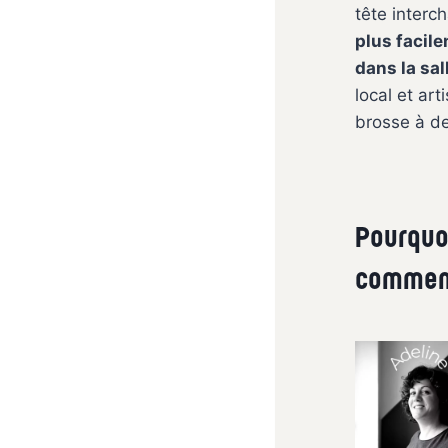
tête interc
plus facil
dans la sal
local et art
brosse à de
Pourquoi
comment 