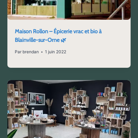
Maison Rollon – Épicerie vrac et bio à
Blainville-sur-Orne 🌿
Par
brendan
1 juin 2022