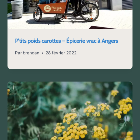
P’tits poids carottes – Épicerie vrac à Angers
Par
brendan
28 février 2022