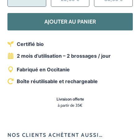
quantité
AJOUTER AU PANIER
de
Dentifrice
solide
Certifié bio
à
2 mois d’utilisation – 2 brossages / jour
frotter
certifié
Fabriqué en Occitanie
bio
Boîte réutilisable et rechargeable
–
Citron
Livraison offerte
à partir de 35€
NOS CLIENTS ACHÈTENT AUSSI…