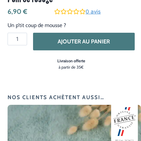
Pain de rasage
6,90
€
0
avis
Un p’tit coup de mousse ?
quantité
AJOUTER AU PANIER
de
Pain
Livraison offerte
de
à partir de 35€
rasage
NOS CLIENTS ACHÈTENT AUSSI…