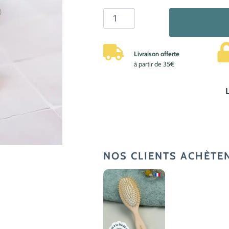
quantité
de
Support
Livraison offerte
blaireau
à partir de 35€
et
rasoir
–
Bois
de
hêtre
français
NOS CLIENTS ACHÈTE