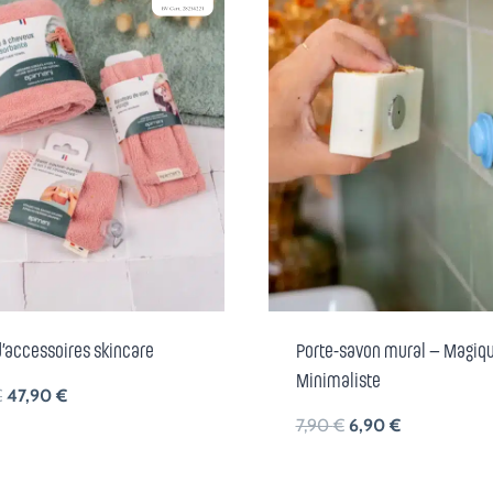
d’accessoires skincare
Porte-savon mural – Magiq
Minimaliste
Le
Le
€
47,90
€
prix
prix
Le
Le
7,90
€
6,90
€
initial
actuel
prix
prix
était :
est :
initial
actuel