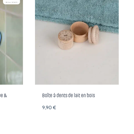
ue &
Boîte à dents de lait en bois
9,90
€