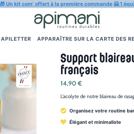
🎁 Un kit com' offert à la première commande
🤗 1 équ
APILETTER
APPARAÎTRE SUR LA CARTE DES 
Support blaireau
français
14,90
€
L’acolyte de notre blaireau de rasa
Organisez votre routine ba
Élégant et minimaliste