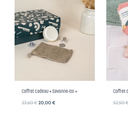
Coffret cadeau « Savonne-toi »
Coffret 
Le
Le
23,60
€
20,00
€
52,50
prix
prix
initial
actuel
était :
est :