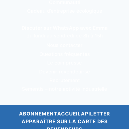
Communauté
Cadeau d’entreprise écologique
Discuter sur WhatsApp avec Emma
du lundi au vendredi de 8h à 15h
Nous contacter
Questions fréquentes
Le coin presse
Devenir revendeur·se
Recrutement
Sementis – notre activité industrielle
ABONNEMENT
ACCUEIL
APILETTER
APPARAÎTRE SUR LA CARTE DES