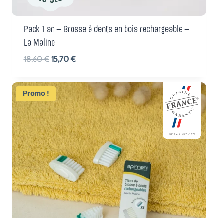
Pack 1 an – Brosse à dents en bois rechargeable –
La Maline
Le
Le
18,60
€
15,70
€
prix
prix
initial
actuel
Promo !
était :
est :
18,60 €.
15,70 €.