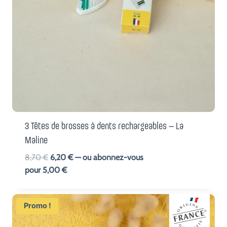
3 Têtes de brosses à dents rechargeables – La
Maline
Le
Le
8,70
€
6,20
€
—
ou abonnez-vous
prix
prix
pour
5,00
€
initial
actuel
était :
est :
Promo !
8,70 €.
6,20 €.