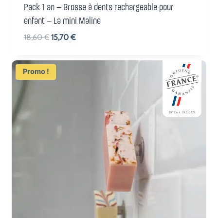
Pack 1 an – Brosse à dents rechargeable pour
enfant – La mini Maline
Le
Le
18,60
€
15,70
€
prix
prix
initial
actuel
Promo !
était :
est :
18,60 €.
15,70 €.