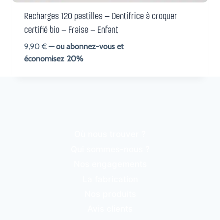
Recharges 120 pastilles – Dentifrice à croquer
certifié bio – Fraise – Enfant
9,90
€
—
ou abonnez-vous et
économisez
20%
Où nous trouver ?
Qui sommes-nous ?
Nos engagements
La fabrication
Nos produits
Avis clients