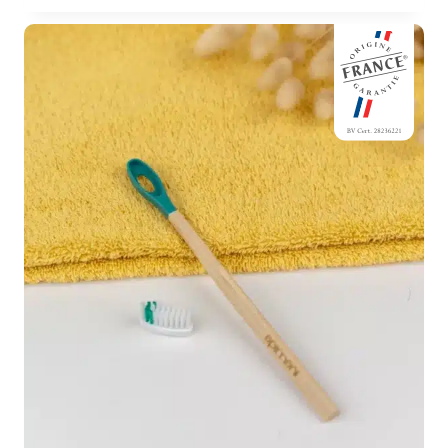
était :
est :
8,70 €.
6,20 €.