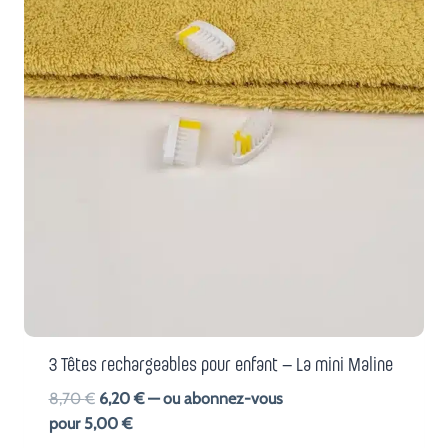
3 Têtes rechargeables pour enfant – La mini Maline
Le
Le
8,70
€
6,20
€
—
ou abonnez-vous
prix
prix
pour
5,00
€
initial
actuel