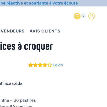
ipe réactive et souriante à votre écoute
0
REVENDEURS
AVIS CLIENTS
frices à croquer
1
avis
tifrice solide
enthe – 60 pastilles
ise – 60 pastilles