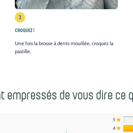
2
CROQUEZ !
Une fois la brosse à dents mouillée, croquez la
pastille.
ont empressés de vous dire ce q
5
4