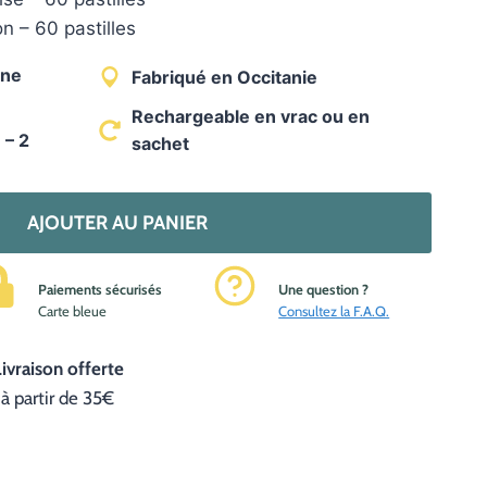
on – 60 pastilles
ine
Fabriqué en Occitanie
Rechargeable en vrac ou en
 – 2
sachet
AJOUTER AU PANIER
Paiements sécurisés
Une question ?
C
arte bleue
Consultez la F.A.Q.
Livraison offerte
à partir de 35€