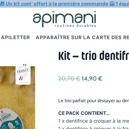
🎁 Un kit com' offert à la première commande
🤗 1 équ
APILETTER
APPARAÎTRE SUR LA CARTE DES 
Kit – trio denti
Le
Le
20,70
€
14,90
€
prix
prix
initial
actuel
Le trio parfait pour s’essayer au den
était :
est :
CE PACK CONTIENT…
20,70 €.
14,90 €.
1 x dentifrice à croquer à la m
1 x dentifrice à croquer à la fra