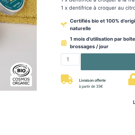
1 x dentifrice à croquer au citr
Certifiés bio
et 100% d’orig
naturelle
1 mois d’utilisation par boîte
brossages / jour
quantité
de
Kit
Livraison offerte
–
à partir de 35€
trio
dentifrices
à
croquer