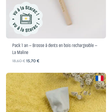
Pack 1 an – Brosse à dents en bois rechargeable –
La Maline
Le
Le
18,60
€
15,70
€
prix
prix
initial
actuel
était :
est :
18,60 €.
15,70 €.