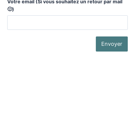
Votre email (Si vous souhaitez un retour par mail
🙂)
Où nous trouver ?
Qui sommes-nous ?
Nos engagements
La fabrication
Nos produits