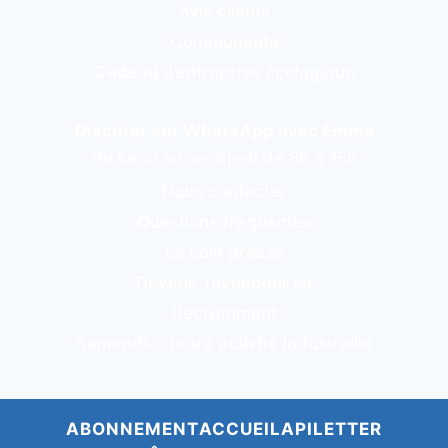
Avis clients
Communauté
Cadeau d’entreprise écologique
Discuter sur WhatsApp avec Emma
du lundi au vendredi de 8h à 15h
Nous contacter
Questions fréquentes
Le coin presse
Devenir revendeur·se
Recrutement
Sementis – notre activité industrielle
ABONNEMENT
ACCUEIL
APILETTER