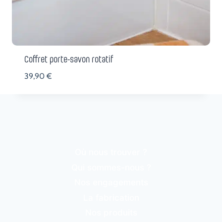
Coffret porte-savon rotatif
39,90
€
Où nous trouver ?
Qui sommes-nous ?
Nos engagements
La fabrication
Nos produits