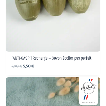
[ANTI-GASPI] Recharge – Savon écolier pas parfait
Le
Le
7,90
€
5,50
€
prix
prix
initial
actuel
était :
est :
7,90 €.
5,50 €.